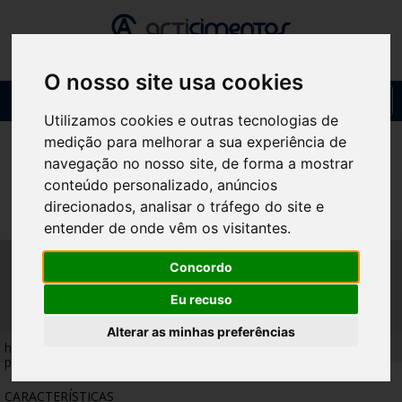
O nosso site usa cookies
Toggl
navig
Utilizamos cookies e outras tecnologias de
medição para melhorar a sua experiência de
navegação no nosso site, de forma a mostrar
conteúdo personalizado, anúncios
direcionados, analisar o tráfego do site e
entender de onde vêm os visitantes.
BASE DE CHAPÉU SUEVO
Concordo
PINTADO PRETO MATE
Eu recuso
Alterar as minhas preferências
home
/
produtos
/
bases de chapéu
/
base de chapéu suevo
pintado preto mate
CARACTERÍSTICAS