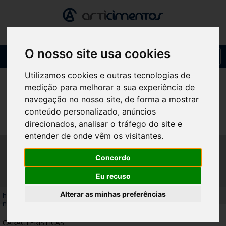
O nosso site usa cookies
Toggl
navig
Utilizamos cookies e outras tecnologias de
medição para melhorar a sua experiência de
navegação no nosso site, de forma a mostrar
conteúdo personalizado, anúncios
direcionados, analisar o tráfego do site e
entender de onde vêm os visitantes.
BASE DE CHAPÉU SUEVO
Concordo
NATURAL CINZA
Eu recuso
Alterar as minhas preferências
home
/
produtos
/
bases de chapéu
/
base de chapéu suevo
natural cinza
CARACTERÍSTICAS