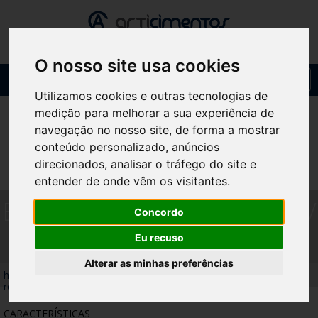
O nosso site usa cookies
Toggl
navig
Utilizamos cookies e outras tecnologias de
medição para melhorar a sua experiência de
navegação no nosso site, de forma a mostrar
conteúdo personalizado, anúncios
direcionados, analisar o tráfego do site e
entender de onde vêm os visitantes.
BASE DE CHAPÉU SUEVO C/
Concordo
2 RODAS NATURAL CINZA
Eu recuso
Alterar as minhas preferências
home
/
produtos
/
bases de chapéu
/
base de chapéu suevo c/ 2
rodas natural cinza
CARACTERÍSTICAS